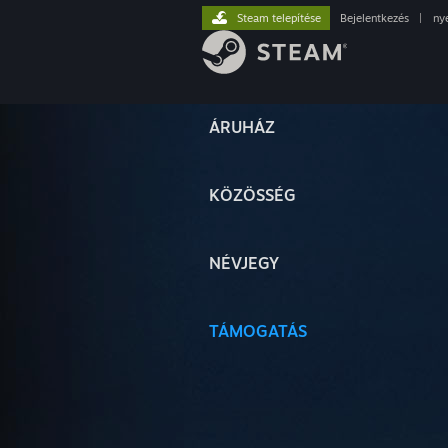
Steam telepítése
Bejelentkezés
|
ny
ÁRUHÁZ
KÖZÖSSÉG
NÉVJEGY
TÁMOGATÁS