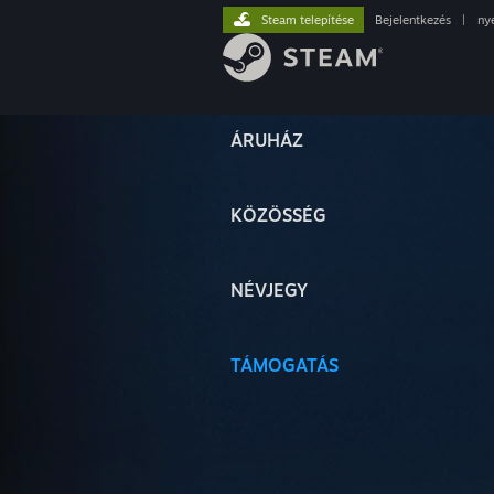
Steam telepítése
Bejelentkezés
|
ny
ÁRUHÁZ
KÖZÖSSÉG
NÉVJEGY
TÁMOGATÁS