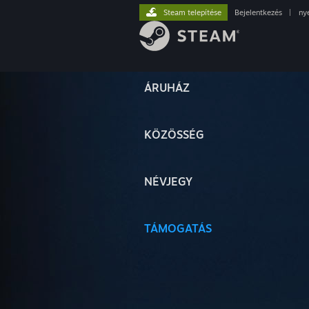
Steam telepítése
Bejelentkezés
|
ny
ÁRUHÁZ
KÖZÖSSÉG
NÉVJEGY
TÁMOGATÁS