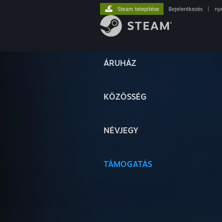
Steam telepítése
Bejelentkezés
|
ny
ÁRUHÁZ
KÖZÖSSÉG
NÉVJEGY
TÁMOGATÁS