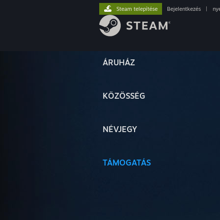
Steam telepítése
Bejelentkezés
|
ny
ÁRUHÁZ
KÖZÖSSÉG
NÉVJEGY
TÁMOGATÁS