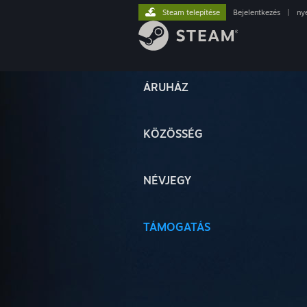
Steam telepítése
Bejelentkezés
|
ny
ÁRUHÁZ
KÖZÖSSÉG
NÉVJEGY
TÁMOGATÁS