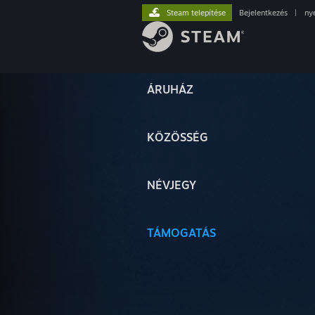
Steam telepítése
Bejelentkezés
|
ny
ÁRUHÁZ
KÖZÖSSÉG
NÉVJEGY
TÁMOGATÁS