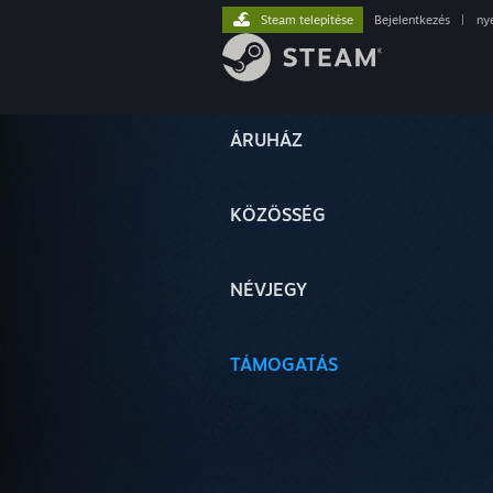
Steam telepítése
Bejelentkezés
|
ny
ÁRUHÁZ
KÖZÖSSÉG
NÉVJEGY
TÁMOGATÁS