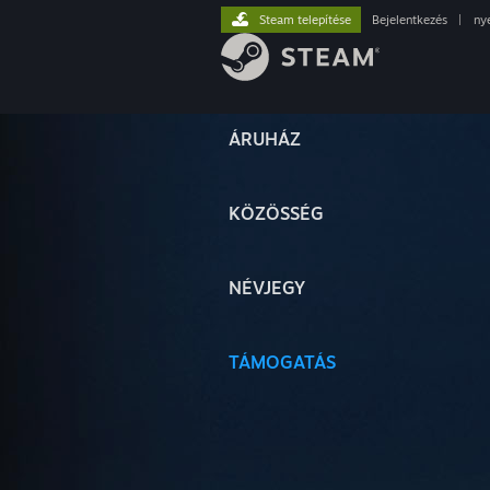
Steam telepítése
Bejelentkezés
|
ny
ÁRUHÁZ
KÖZÖSSÉG
NÉVJEGY
TÁMOGATÁS