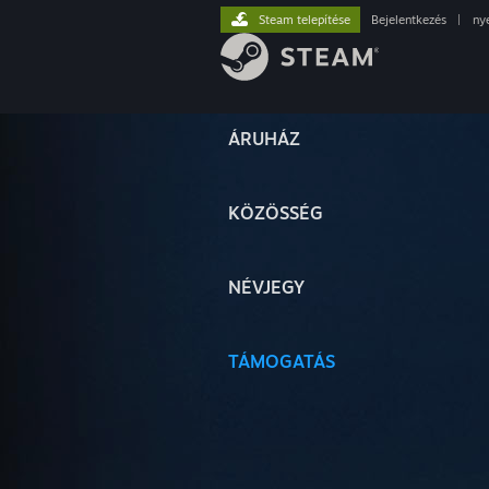
Steam telepítése
Bejelentkezés
|
ny
ÁRUHÁZ
KÖZÖSSÉG
NÉVJEGY
TÁMOGATÁS