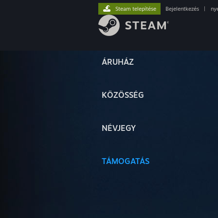
Steam telepítése
Bejelentkezés
|
ny
ÁRUHÁZ
KÖZÖSSÉG
NÉVJEGY
TÁMOGATÁS