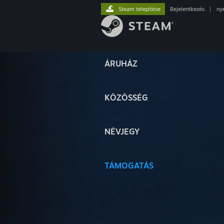
Steam telepítése
Bejelentkezés
|
ny
ÁRUHÁZ
KÖZÖSSÉG
NÉVJEGY
TÁMOGATÁS