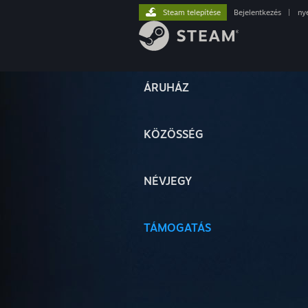
Steam telepítése
Bejelentkezés
|
ny
ÁRUHÁZ
KÖZÖSSÉG
NÉVJEGY
TÁMOGATÁS