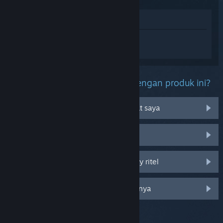
Lihat di Toko
Login
untuk mendapatkan bantuan
terkait ELDEN RING.
Kendala apa yang kamu alami dengan produk ini?
Tidak bisa dimainkan di OS perangkat saya
Tidak ada di perpustakaan saya
Saya mengalami kendala pada CD key ritel
Login untuk melihat opsi khusus lainnya