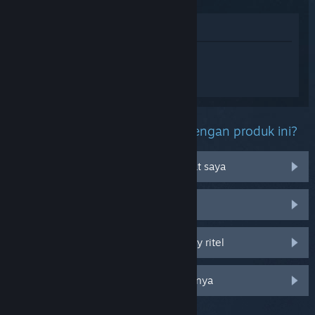
Lihat di Toko
Login
untuk mendapatkan bantuan
terkait KINGDOM HEARTS -HD 1.5+2.5
ReMIX-.
Kendala apa yang kamu alami dengan produk ini?
Tidak bisa dimainkan di OS perangkat saya
Tidak ada di perpustakaan saya
Saya mengalami kendala pada CD key ritel
Login untuk melihat opsi khusus lainnya