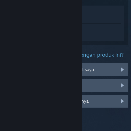
Lihat di Toko
Lihat di Perpustakaan saya
Login
untuk mendapatkan bantuan
terkait Cult of Persona.
Kendala apa yang kamu alami dengan produk ini?
Tidak bisa dimainkan di OS perangkat saya
Tidak ada di perpustakaan saya
Login untuk melihat opsi khusus lainnya