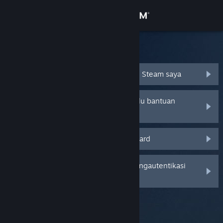
Login
Toko
Bantuan Steam
Komunitas
Saya lupa nama atau kata sandi Akun Steam saya
Tentang
Akun Steam saya dicuri dan saya perlu bantuan
memulihkannya
Bantuan
Saya tidak menerima kode Steam Guard
Ubah bahasa
Saya menghapus atau kehilangan Pengautentikasi
Dapatkan Aplikasi Seluler Steam
Seluler Steam Guard
Lihat situs web desktop