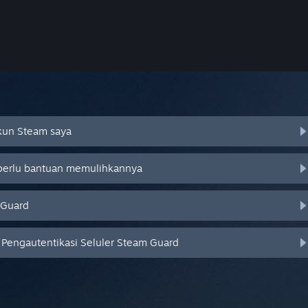
Akun Steam saya
 perlu bantuan memulihkannya
 Guard
Pengautentikasi Seluler Steam Guard