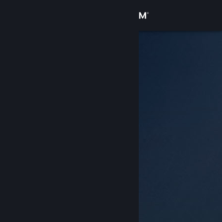
Login
Toko
Komunitas
Tentang
Bantuan
Ubah bahasa
Dapatkan Aplikasi Seluler Steam
Lihat situs web desktop