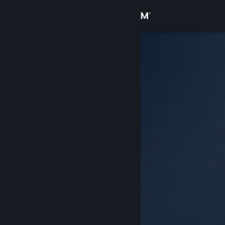
Login
Toko
Komunitas
Tentang
Bantuan
Ubah bahasa
Dapatkan Aplikasi Seluler Steam
Lihat situs web desktop