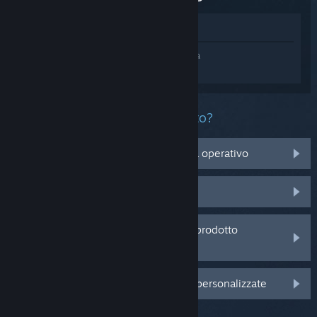
Mostra nel Negozio
Accedi
e ottieni assistenza personalizzata
per Solasta: Crown of the Magister.
Che problema ha questo prodotto?
Non è compatibile con il mio sistema operativo
Non è nella mia Libreria
Sto avendo problemi con un codice prodotto
acquistato da un rivenditore
Accedi per visualizzare altre opzioni personalizzate