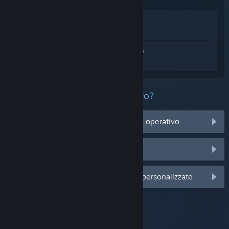
Mostra nel Negozio
Mostra nella Libreria
Accedi
e ottieni assistenza personalizzata
per Call of Duty®: Warzone™.
Che problema ha questo prodotto?
Non è compatibile con il mio sistema operativo
Non è nella mia Libreria
Accedi per visualizzare altre opzioni personalizzate