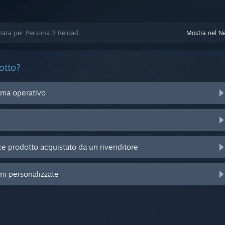
zzata per Persona 3 Reload.
Mostra nel N
otto?
ema operativo
e prodotto acquistato da un rivenditore
oni personalizzate