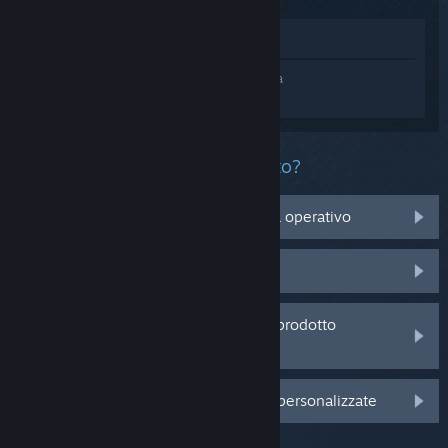
Mostra nel Negozio
Accedi
e ottieni assistenza personalizzata
per Jotunnslayer: Hordes of Hel.
Che problema ha questo prodotto?
Non è compatibile con il mio sistema operativo
Non è nella mia Libreria
Sto avendo problemi con un codice prodotto
acquistato da un rivenditore
Accedi per visualizzare altre opzioni personalizzate