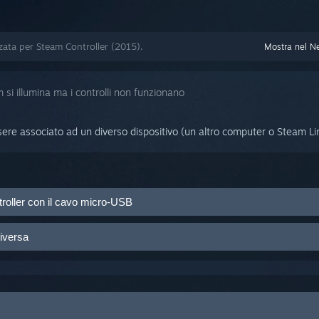
zzata per Steam Controller (2015).
Mostra nel N
 si illumina ma i controlli non funzionano
sere associato ad un diverso dispositivo (un altro computer o Steam Li
ntroller con il cavo micro-USB
team Controller a una porta USB 2.0 del tuo computer utilizzando il cav
diversa
rovane una differente.
oller a più dispositivi wireless, allora il controller potrebbe essere ass
izzando.
reless nel dispositivo desiderato