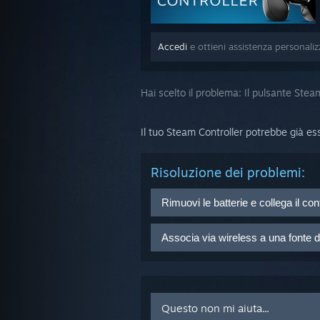
Accedi
e ottieni assistenza personali
Hai scelto il problema:
Il pulsante Steam
Il tuo Steam Controller potrebbe già es
Risoluzione dei problemi:
Rimuovi le batterie e collega il co
Rimuovi le batterie e collega lo S
Associa via wireless a una fonte 
USB.
Se una porta USB non funziona, p
Se hai associato il tuo Steam Contr
ad un dispositivo che non stai util
Questo non mi aiuta...
Collega il tuo ricevitore USB wi