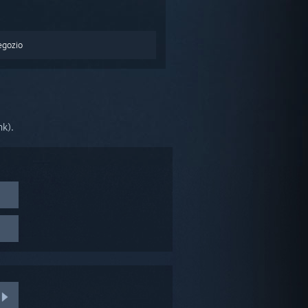
egozio
nk).
o micro
ociato