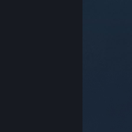
© Valve Corporation. Tutti i diritti riservati. Tutti i
marchi appartengono ai rispettivi proprietari negli
Stati Uniti e in altri Paesi.
Informativa sulla privacy
|
Informazioni legali
|
Accessibilità
|
Contratto di
sottoscrizione a Steam
|
Rimborsi
|
Cookie