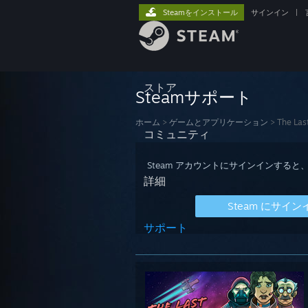
Steamをインストール
サインイン
|
ストア
Steamサポート
ホーム
>
ゲームとアプリケーション
>
The Last
コミュニティ
Steam アカウントにサインインす
詳細
Steam にサイン
サポート