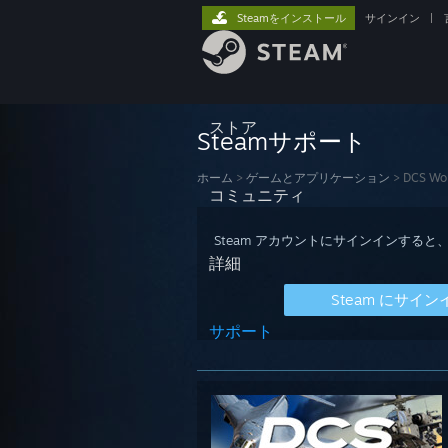
Steamをインストール
サインイン
|
ストア
Steamサポート
ホーム
>
ゲームとアプリケーション
>
DCS Wor
コミュニティ
Steam アカウントにサインインす
詳細
Steam にサイン
サポート