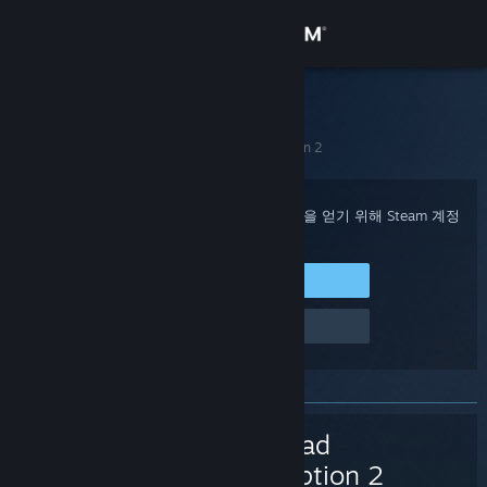
로그인
상점
Steam 고객지원
홈
>
게임 및 애플리케이션
>
Red Dead Redemption 2
커뮤니티
정보
구매 확인, 계정 상태 및 개인 설정화된 도움을 얻기 위해 Steam 계정
에 로그인하세요.
지원
Steam에 로그인
로그인 관련 문제
언어 변경
Steam 모바일 앱 다운로드
PC 웹사이트 보기
Red Dead
Redemption 2