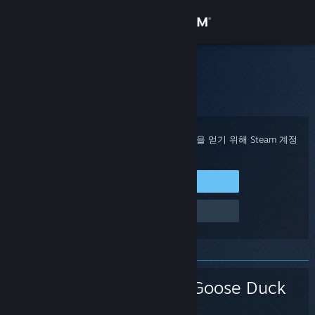
로그인
상점
Steam 고객지원
홈
>
게임 및 애플리케이션
>
Goose Goose Duck
커뮤니티
정보
구매 확인, 계정 상태 및 개인 설정화된 도움을 얻기 위해 Steam 계정
에 로그인하세요.
지원
Steam에 로그인
로그인 관련 문제
언어 변경
Steam 모바일 앱 다운로드
PC 웹사이트 보기
Goose Goose Duck