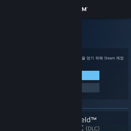
로그인
상점
Steam 고객지원
홈
>
게임 및 애플리케이션
>
Battlefield™ REDSEC
커뮤니티
정보
구매 확인, 계정 상태 및 개인 설정화된 도움을 얻기 위해 Steam 계정
에 로그인하세요.
지원
Steam에 로그인
로그인 관련 문제
언어 변경
Steam 모바일 앱 다운로드
PC 웹사이트 보기
Battlefield™
REDSEC
(DLC)