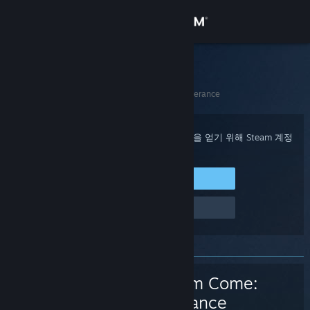
로그인
상점
Steam 고객지원
홈
>
게임 및 애플리케이션
>
Kingdom Come: Deliverance
커뮤니티
정보
구매 확인, 계정 상태 및 개인 설정화된 도움을 얻기 위해 Steam 계정
에 로그인하세요.
지원
Steam에 로그인
로그인 관련 문제
언어 변경
Steam 모바일 앱 다운로드
PC 웹사이트 보기
Kingdom Come:
Deliverance