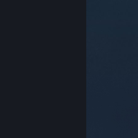
© Valve Corporation. 모든 권리 보유. 모든 상표는 미국
및 기타 국가에서 각각 해당 소유자의 재산입니다.
개인정
보 처리방침
|
법적 고지
|
접근성
|
Steam 이용 약관
|
환불
|
쿠키