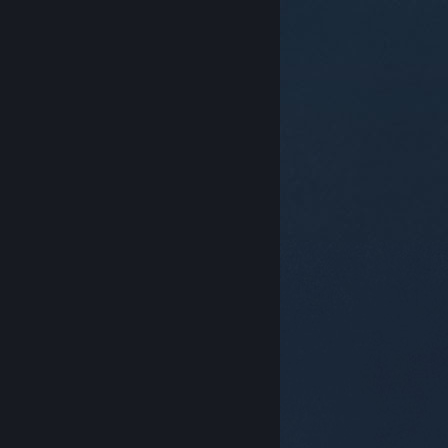
© Valve Corporation. 모든 권리 보유. 모든 상표는 미국
및 기타 국가에서 각각 해당 소유자의 재산입니다.
개인정
보 처리방침
|
법적 고지
|
접근성
|
Steam 이용 약관
|
환불
|
쿠키