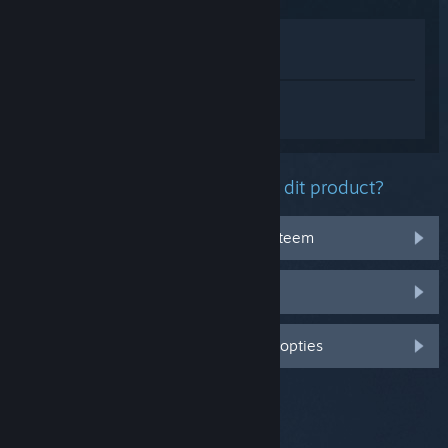
In winkel weergeven
In mijn bibliotheek bekijken
Log in
om persoonlijke hulp te krijgen
voor Platformory.
Welk probleem ondervind je met dit product?
Het werkt niet op mijn besturingssysteem
Het zit niet in mijn bibliotheek
Log in voor meer gepersonaliseerde opties