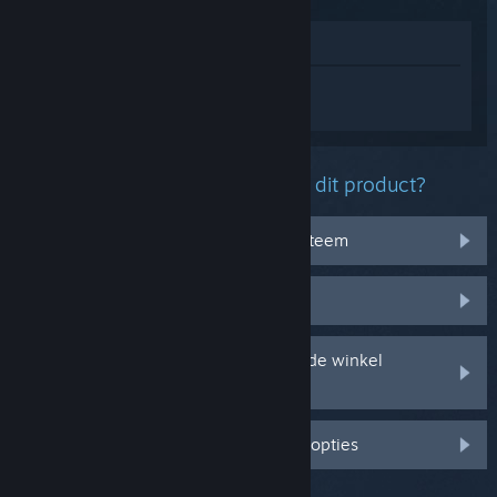
In winkel weergeven
Log in
om persoonlijke hulp te krijgen
voor Mortal Kombat 1.
Welk probleem ondervind je met dit product?
Het werkt niet op mijn besturingssysteem
Het zit niet in mijn bibliotheek
Ik ondervind problemen met mijn in de winkel
gekochte cd-sleutel
Log in voor meer gepersonaliseerde opties