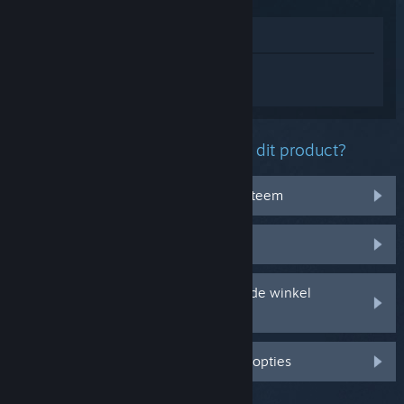
In winkel weergeven
Log in
om persoonlijke hulp te krijgen
voor Tower Dominion.
Welk probleem ondervind je met dit product?
Het werkt niet op mijn besturingssysteem
Het zit niet in mijn bibliotheek
Ik ondervind problemen met mijn in de winkel
gekochte cd-sleutel
Log in voor meer gepersonaliseerde opties