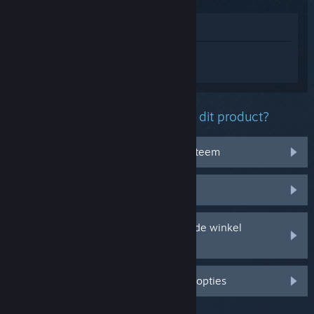
In winkel weergeven
Log in
om persoonlijke hulp te krijgen
voor Anno 117: Pax Romana.
Welk probleem ondervind je met dit product?
Het werkt niet op mijn besturingssysteem
Het zit niet in mijn bibliotheek
Ik ondervind problemen met mijn in de winkel
gekochte cd-sleutel
Log in voor meer gepersonaliseerde opties