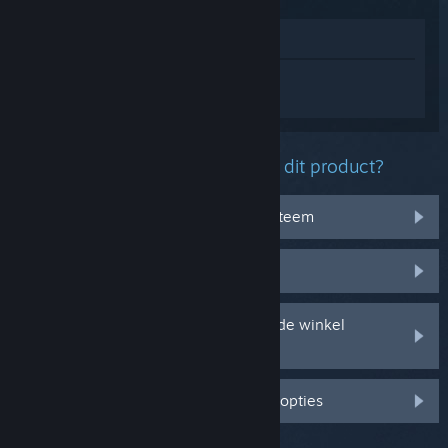
In winkel weergeven
Log in
om persoonlijke hulp te krijgen
voor Into The Depths.
Welk probleem ondervind je met dit product?
Het werkt niet op mijn besturingssysteem
Het zit niet in mijn bibliotheek
Ik ondervind problemen met mijn in de winkel
gekochte cd-sleutel
Log in voor meer gepersonaliseerde opties