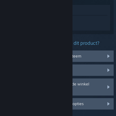
In winkel weergeven
Log in
om persoonlijke hulp te krijgen
voor Little Nightmares.
Welk probleem ondervind je met dit product?
Het werkt niet op mijn besturingssysteem
Het zit niet in mijn bibliotheek
Ik ondervind problemen met mijn in de winkel
gekochte cd-sleutel
Log in voor meer gepersonaliseerde opties