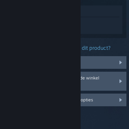
In winkel weergeven
Log in
om persoonlijke hulp te krijgen
voor Left 4 Dead 2.
Welk probleem ondervind je met dit product?
Het zit niet in mijn bibliotheek
Ik ondervind problemen met mijn in de winkel
gekochte cd-sleutel
Log in voor meer gepersonaliseerde opties