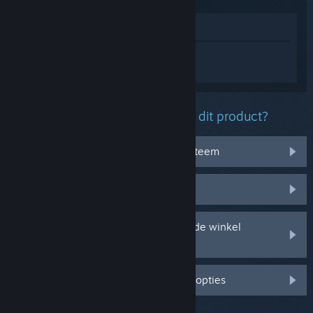
In winkel weergeven
Log in
om persoonlijke hulp te krijgen
voor Planet Zoo.
Welk probleem ondervind je met dit product?
Het werkt niet op mijn besturingssysteem
Het zit niet in mijn bibliotheek
Ik ondervind problemen met mijn in de winkel
gekochte cd-sleutel
Log in voor meer gepersonaliseerde opties