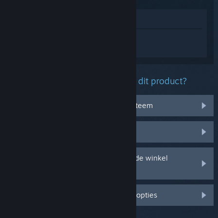
In winkel weergeven
Log in
om persoonlijke hulp te krijgen
voor Granblue Fantasy: Relink.
Welk probleem ondervind je met dit product?
Het werkt niet op mijn besturingssysteem
Het zit niet in mijn bibliotheek
Ik ondervind problemen met mijn in de winkel
gekochte cd-sleutel
Log in voor meer gepersonaliseerde opties