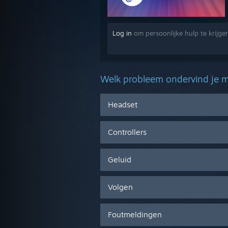
Log in
om persoonlijke hulp te krijg
Welk probleem ondervind je m
Headset
Controllers
Geluid
Volgen
Foutmeldingen