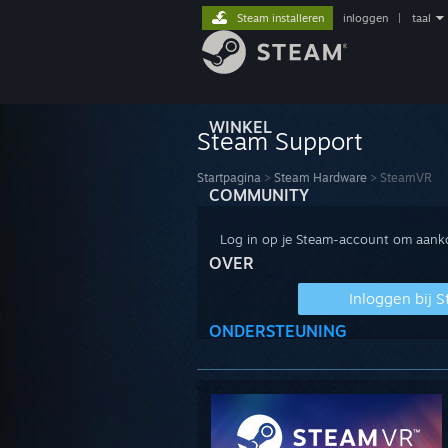
Steam installeren
inloggen
|
taal
WINKEL
Steam Support
Startpagina
>
Steam Hardware
>
SteamVR
COMMUNITY
Log in op je Steam-account om aankop
OVER
Inloggen bij 
ONDERSTEUNING