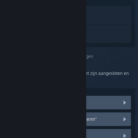
In winkel weergeven
In mijn bibliotheek bekijken
Log in
om persoonlijke hulp te krijgen
voor SteamVR.
Je selecteerde het onderwerp:
Foutmeldingen
Zorg ervoor dat je basisstations en headset zijn aangesloten en
gereed zijn voor gebruik.
"Firmware-update mislukt"
"Compositor is niet op volledig scherm"
"VRApplicationError_IPCFailed"