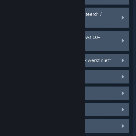
"Draadloze ontvanger niet gedetecteerd" /
"USB-apparaat niet herkend"
Crash na het bijwerken naar Windows 10-
makersupdate
"Een hoofdonderdeel van SteamVR werkt niet"
Fout 100
Fout 108 / 125 / 126 / 211
Fout 109
Fout 208