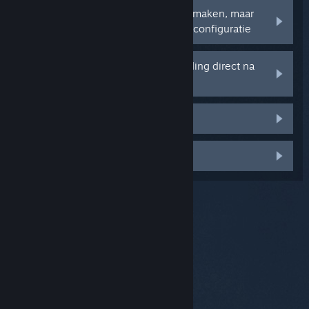
Mijn apparaat wil geen verbinding maken, maar
het verschijnt wel in de Bluetooth-configuratie
Mijn apparaat verbreekt de verbinding direct na
het verbinden
De microfoon werkt niet
Iets anders
© Valve Corporation. Alle rechten voorbehouden. Alle
handelsmerken zijn eigendom van hun respectieve