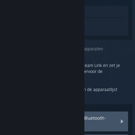
In winkel weergeven
Log in
om persoonlijke hulp te krijgen
voor Steam Link.
Je selecteerde het onderwerp:
Bluetooth-apparaten
Ga naar de Bluetooth-instellingen op de Steam Link en zet je
apparaat in de koppelmodus (raadpleeg hiervoor de
gebruiksaanwijzing van je apparaat.)
Je apparaat zou na een aantal seconden in de apparaatlijst
moeten verschijnen.
Mijn apparaat verschijnt niet in de Bluetooth-
configuratie