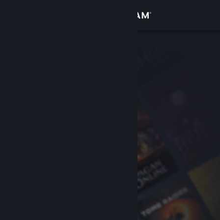
Logg inn
Butikk
Samfunn
Om
Kundestøtte
Bytt språk
Skaff deg Steam-appen på mobil
Vis skrivebordsversjon