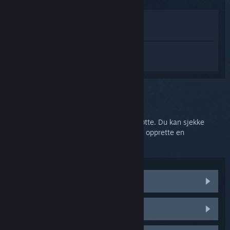
Vis i butikken
Vis i biblioteket
Logg inn
for å få tilpasset hjelp med
SteamVR.
Du valgte problemet:
Ytterligere hjelp
Problemet ditt trenger mer omfattende støtte. Du kan sjekke
diskusjonsgruppen for samfunnshjelp eller opprette en
støtteforespørsel.
Besøk samfunnsdiskusjonene
HTC Vive-deler og erstatninger