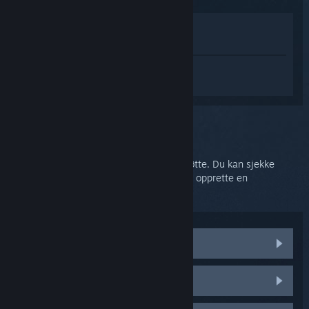
Vis i butikken
Vis i biblioteket
Logg inn
for å få tilpasset hjelp med
SteamVR.
Du valgte problemet:
Ytterligere hjelp
Problemet ditt trenger mer omfattende støtte. Du kan sjekke
diskusjonsgruppen for samfunnshjelp eller opprette en
støtteforespørsel.
Besøk samfunnsdiskusjonene
HTC Vive-deler og erstatninger