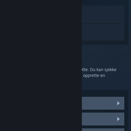
Vis i butikken
Vis i biblioteket
Logg inn
for å få tilpasset hjelp med
SteamVR.
Du valgte problemet:
Ytterligere hjelp
Problemet ditt trenger mer omfattende støtte. Du kan sjekke
diskusjonsgruppen for samfunnshjelp eller opprette en
støtteforespørsel.
Besøk samfunnsdiskusjonene
HTC Vive-deler og erstatninger